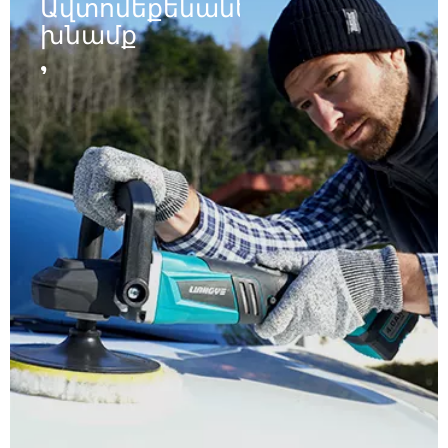
Ավտոմեքենաների
խնամք
,