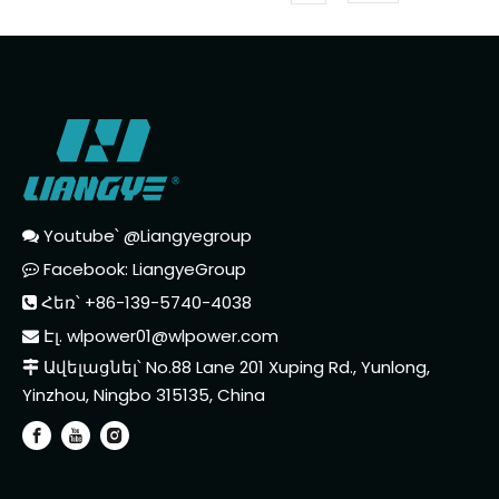
Youtube՝ @Liangyegroup

Facebook: LiangyeGroup

Հեռ՝ +86-139-5740-4038

Էլ.
wlpower01@wlpower.com

Ավելացնել՝ No.88 Lane 201 Xuping Rd., Yunlong,

Yinzhou, Ningbo 315135, China