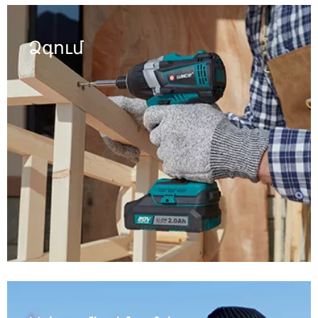
Ձգում