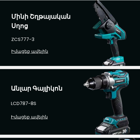
Մինի Շղթայական
Սղոց
ZCS777-3
Իմացեք ավելին
Անլար Գայլիկոն
LCD787-8S
Իմացեք ավելին