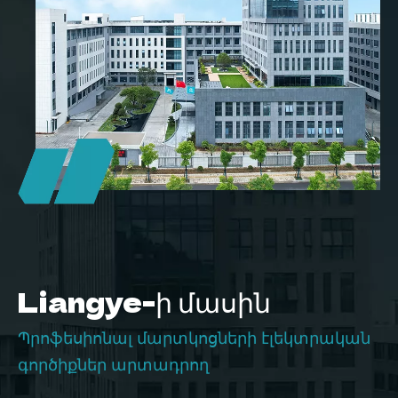
հասանելի
Liangye-ի մասին
Պրոֆեսիոնալ մարտկոցների էլեկտրական
գործիքներ արտադրող