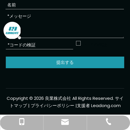
提出する
Copyright ©
2026
良業株式会社 All Rights Reserved.
サイ
トマップ
|
プライバシーポリシー
|支援者
Leadong.com
wlpower01@wlpower.com
+86-139-5740-4048
+86-574-88079655