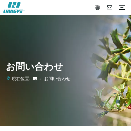
バッテリーパワーツール
バッテリーガーデンツール
バッテリーオートツール
会社概要
私たちを選ぶ理由
証明書
ビデオ
お問い合わせ
家
現在位置:
»
お問い合わせ