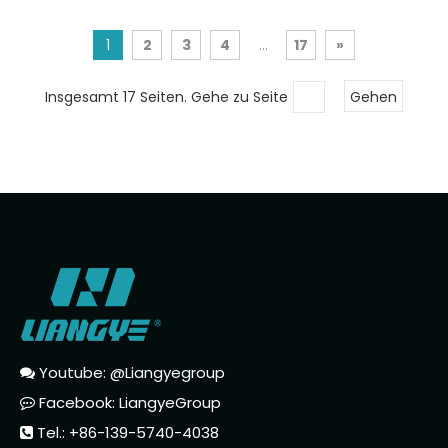
1
2
3
4
...
17
»
Insgesamt 17 Seiten. Gehe zu Seite
Gehen
Youtube: @Liangyegroup

Facebook: LiangyeGroup

Tel.: +86-139-5740-4038
