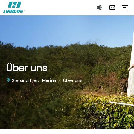
Akku-Elektrowerkzeug
Akku-Gartengerät
BattAutowerkzeug
Unternehmensprofil
Warum sollten Sie sich für uns entscheiden?
Zertifikate
Video
Über uns
Heim
Sie sind hier:
»
Über uns