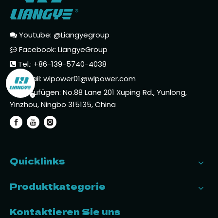
Youtube: @Liangyegroup

Facebook: LiangyeGroup

Tel.: +86-139-5740-4038

E-Mail:
wlpower01@wlpower.com

Hinzufügen: No.88 Lane 201 Xuping Rd., Yunlong,

Yinzhou, Ningbo 315135, China
Quicklinks
Produktkategorie
Kontaktieren Sie uns