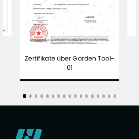
-17
Zer
Zertifikate über Garden Tool-
01