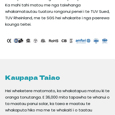
Ka mahi tahi matou me nga taiwhanga
whakamatautau tuatoru rongonui penei i te TUV Sued,
TUV Rheinland, me te SGS hei whakarite i nga paerewa
kounga teitei.
Kaupapa Taiao
Hei wheketere matomato, ka whakatapua matou ki te
oranga tonutanga. E 36,000 mita tapawha te whanui o
ta maatau panui solar, ka taea e maatau te
whakaputa hiko ma me te whakaiti i o taatau