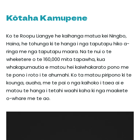
Kōtaha Kamupene
Ko te Roopu Liangye he kaihanga matua kei Ningbo,
Haina, he tohunga ki te hanga i nga taputapu hiko a-
ringa me nga taputapu maara. Na te nui o te
wheketere o te 160,000 mita tapawha, kua
whakapumautia e matou hei kaiwhakarato pono me
te pono i roto i te ahumahi. Ko ta matou piripono ki te
kounga, auaha, me te pai o nga kaihoko i taea ai e
matou te hanga i tetahi waahi kaha ki nga maakete
o-whare me te ao.