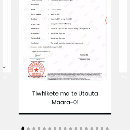
a-17
Tiw
Tiwhikete mo te Utauta
Maara-01