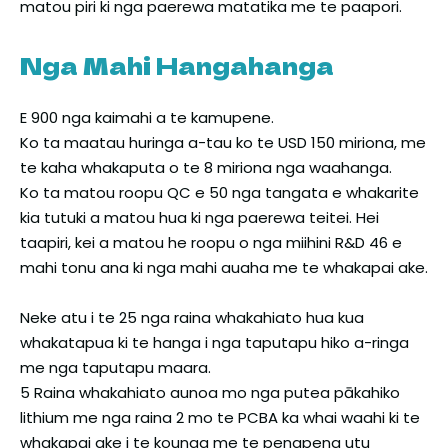
matou piri ki nga paerewa matatika me te paapori.
Nga Mahi Hangahanga
E 900 nga kaimahi a te kamupene.
Ko ta maatau huringa a-tau ko te USD 150 miriona, me
te kaha whakaputa o te 8 miriona nga waahanga.
Ko ta matou roopu QC e 50 nga tangata e whakarite
kia tutuki a matou hua ki nga paerewa teitei. Hei
taapiri, kei a matou he roopu o nga miihini R&D 46 e
mahi tonu ana ki nga mahi auaha me te whakapai ake.
Neke atu i te 25 nga raina whakahiato hua kua
whakatapua ki te hanga i nga taputapu hiko a-ringa
me nga taputapu maara.
5 Raina whakahiato aunoa mo nga putea pākahiko
lithium me nga raina 2 mo te PCBA ka whai waahi ki te
whakapai ake i te kounga me te penapena utu