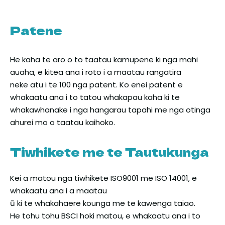
Patene
He kaha te aro o to taatau kamupene ki nga mahi
auaha, e kitea ana i roto i a maatau rangatira
neke atu i te 100 nga patent. Ko enei patent e
whakaatu ana i to tatou whakapau kaha ki te
whakawhanake i nga hangarau tapahi me nga otinga
ahurei mo o taatau kaihoko.
Tiwhikete me te Tautukunga
Kei a matou nga tiwhikete ISO9001 me ISO 14001, e
whakaatu ana i a maatau
ū ki te whakahaere kounga me te kawenga taiao.
He tohu tohu BSCI hoki matou, e whakaatu ana i to