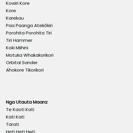
Kowiri Kore
Kore
Karekau
Paa Paanga Atekōkiri
Porohita Porohita Tiri
Tiri Hammer
Koki Miihini
Motuka Whakakorikori
Orbital Sander
Ahokore Tikorikori
Nga Utauta Maara:
Te Kaoti Kati
Kati Kati
Tarati
Heti Heti Heti