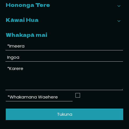
Hononga Tere
Kāwai Hua
Whakapā mai
Tukuna