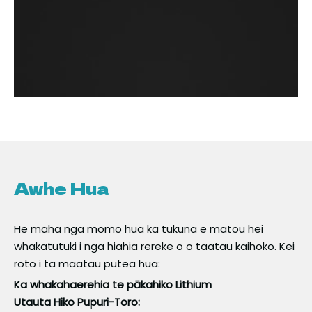
Awhe Hua
He maha nga momo hua ka tukuna e matou hei
whakatutuki i nga hiahia rereke o o taatau kaihoko. Kei
roto i ta maatau putea hua:
Ka whakahaerehia te pākahiko Lithium
Utauta Hiko Pupuri-Toro: