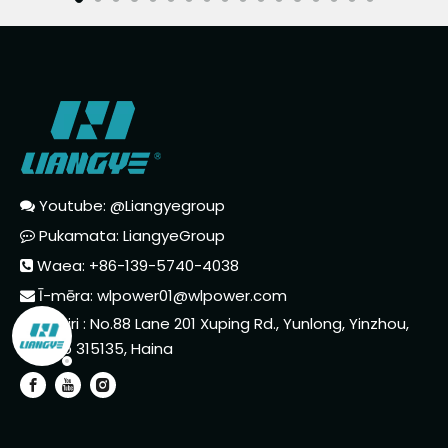
Youtube: @Liangyegroup

Pukamata: LiangyeGroup

Waea: +86-139-5740-4038

Ī-mēra:
wlpower01@wlpower.com

Tāpiri : No.88 Lane 201 Xuping Rd., Yunlong, Yinzhou,

Ningbo 315135, Haina