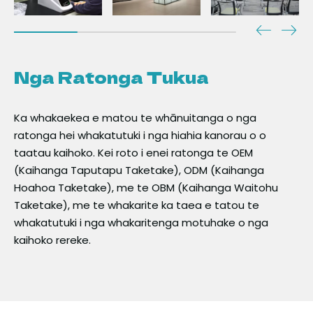
Nga Ratonga Tukua
Ka whakaekea e matou te whānuitanga o nga
ratonga hei whakatutuki i nga hiahia kanorau o o
taatau kaihoko. Kei roto i enei ratonga te OEM
(Kaihanga Taputapu Taketake), ODM (Kaihanga
Hoahoa Taketake), me te OBM (Kaihanga Waitohu
Taketake), me te whakarite ka taea e tatou te
whakatutuki i nga whakaritenga motuhake o nga
kaihoko rereke.