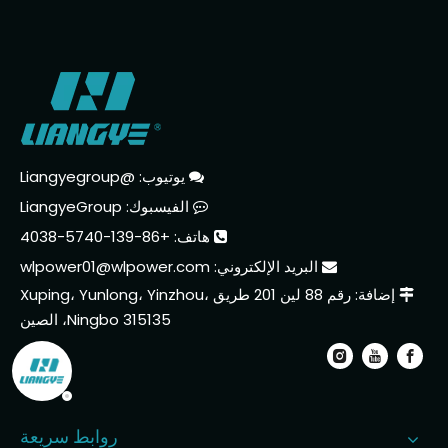
يوتيوب: @Liangyegroup

الفيسبوك: LiangyeGroup

هاتف: +86-139-5740-4038

البريد الإلكتروني:
wlpower01@wlpower.com

إضافة: رقم 88 لين 201 طريق Xuping، Yunlong، Yinzhou،

Ningbo 315135، الصين
روابط سريعة