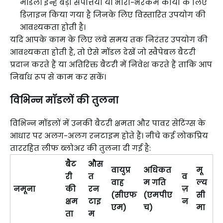
मॉडल। इन्हें बड़ी संपत्तियों या भारी-भरकम कार्यों के लिए
डिज़ाइन किया गया है जिनके लिए विस्तारित उपयोग की
आवश्यकता होती है।
यदि आपके काम के लिए लंबे समय तक निरंतर उपयोग की
आवश्यकता होती है, तो ऐसे मॉडल देखें जो स्वैपेबल बैटरी
प्रदान करते हैं या अतिरिक्त बैटरी में निवेश करते हैं ताकि आप
निर्बाध रूप से काम कर सकें।
विभिन्न मॉडलों की तुलना
विभिन्न मॉडलों में उनकी बैटरी क्षमता और पावर सेटिंग्स के
आधार पर अलग-अलग रनटाइम होते हैं। नीचे कई लोकप्रिय
ताररहित लीफ ब्लोअर की तुलना दी गई है:
बैट
औस
वायुप्र
अधिकत
मू
री
त
व
वाह
म गति
ल्य
नमूना
की
रन
ज़
(सीएफ
(एमपीए
सी
क्षम
टाइ
न
एम)
च)
मा
ता
म