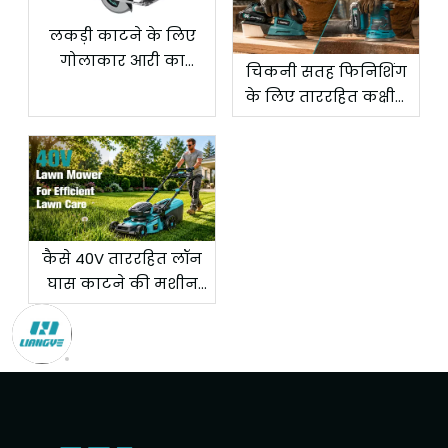
लकड़ी काटने के लिए
गोलाकार आरी का
चिकनी सतह फिनिशिंग
सुरक्षित रूप से उपयोग
के लिए ताररहित कक्षीय
कैसे करें
सैंडर गति सेटिंग्स
कैसे 40V ताररहित लॉन
घास काटने की मशीन
कुशल आवासीय लॉन
देखभाल का समर्थन
करती है