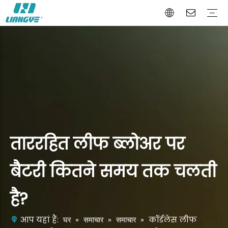
बैटरी पावर उपकरण
बैटरी गार्डन उपकरण
बैटरी ऑटो टूल
कंपनी प्रोफाइल
हमें क्यों चुनें
प्रमाण पत्र
वीडियो
ताररहित लीफ ब्लोअर पर
बैटरी कितने समय तक चलती
है?
घर
समाचार
समाचार
आप यहां हैं:
»
»
»
कॉर्डलेस लीफ