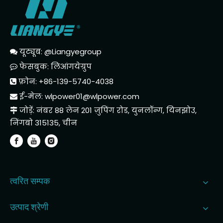
यूट्यूब: @Liangyegroup

फेसबुक: लिआंगयेग्रुप

फ़ोन: +86-139-5740-4038

ई-मेल:
wlpower01@wlpower.com

जोड़ें: नंबर 88 लेन 201 ज़ुपिंग रोड, युनलॉन्ग, यिनझोउ,

निंगबो 315135, चीन
त्वरित सम्पक
उत्पाद श्रेणी